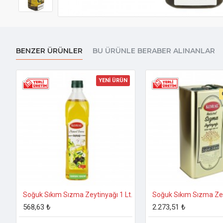
BENZER ÜRÜNLER
BU ÜRÜNLE BERABER ALINANLAR
YENİ ÜRÜN
Soğuk Sıkım Sızma Zeytinyağı 1 Lt.
Soğuk Sıkım Sızma Zey
568,63 ₺
2.273,51 ₺