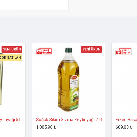
YENİ ÜRÜN
YENİ ÜRÜN
ÇOK SATILAN
tinyağı 5 Lt.
Soğuk Sıkım Sızma Zeytinyağı 2 Lt.
Erken Hasat
1.005,96 ₺
609,03 ₺