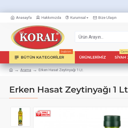
Anasayfa
Hakkımızda
Kurumsal
Bize Ulaşın
İndirim
Geml
BÜTÜN KATEGORILER
ÜRÜNLERIMIZ
SIYAH 
Arama
Erken Hasat Zeytinyağı 1 Lt.
Erken Hasat Zeytinyağı 1 Lt