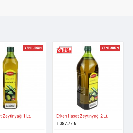
YENİ ÜRÜN
YENİ ÜRÜN
 Zeytinyağı 1 Lt.
Erken Hasat Zeytinyağı 2 Lt.
1.087,77 ₺