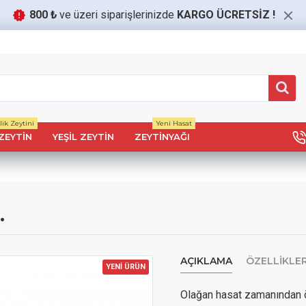
800 ₺
ve üzeri siparişlerinizde
KARGO ÜCRETSİZ
!
ik Zeytini
Yeni Hasat
ZEYTIN
YEŞIL ZEYTIN
ZEYTINYAĞI
.
AÇIKLAMA
ÖZELLIKLE
YENİ ÜRÜN
Olağan hasat zamanından ö