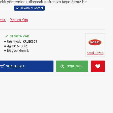
rklı yöntemler kullanarak sofranıza taşıdığımız bir
yöntemlere toplayarak zeytin havuzlarına alıyoruz. Burada
mış.
-
Yorum Yap
u içerisinde olgunlaşmasını bekleyerek, tüm aromanın ortaya
STOKTA VAR
 tercih eden siz zeytin severlere bu ürünümüzü kesinlikle
Ürün Kodu:
KRLEKS03
Ağırlık:
5.00 Kg.
Bölgesi:
Gemlik
Koral Zeytin
SEPETE EKLE
SORU SOR