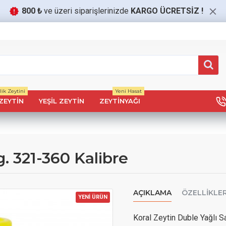
800 ₺
ve üzeri siparişlerinizde
KARGO ÜCRETSİZ
!
ik Zeytini
Yeni Hasat
ZEYTIN
YEŞIL ZEYTIN
ZEYTINYAĞI
. 321-360 Kalibre
AÇIKLAMA
ÖZELLIKLE
YENİ ÜRÜN
Koral Zeytin Duble Yağlı S