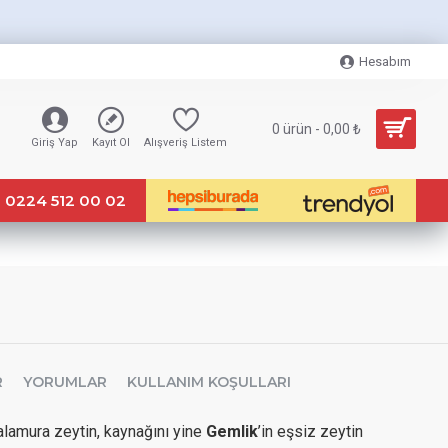
Hesabım
0 ürün - 0,00 ₺
Giriş Yap
Kayıt Ol
Alışveriş Listem
0224 512 00 02
R
YORUMLAR
KULLANIM KOŞULLARI
alamura zeytin, kaynağını yine
Gemlik
’in eşsiz zeytin