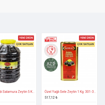
YENİ ÜRÜN
YENİ ÜRÜN
ÇOK SATILAN
ÇOK SATILAN
Özel İri Yağlı Salamura Zeytin 5 Kg. 231-260 Kalibre
Özel Yağlı Sele Zeytin 1 Kg. 301-330 Kalibre
517,12 ₺