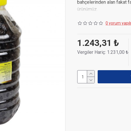
bahçelerinden alan fakat fa
ürünümüz.
Zeytinlerimizi geleneksel 
0 yorum yapıl
sadece kaya tuzu içeren s
çıkmasını sağlıyoruz.
1.243,31 ₺
Zeytini daha tuzlu ve etli
Vergiler Hariç: 1.231,00 ₺
tavsiye ediyoruz.