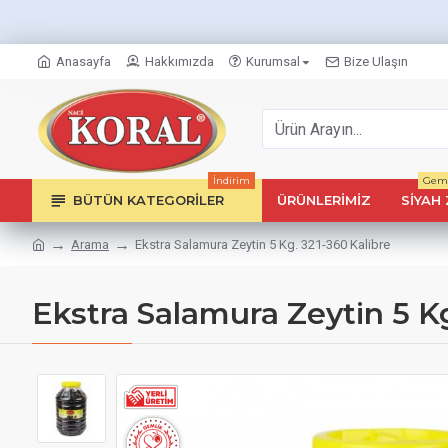
Anasayfa
Hakkımızda
Kurumsal
Bize Ulaşın
İndirim
Geml
BÜTÜN KATEGORILER
ÜRÜNLERIMIZ
SIYAH 
Arama
Ekstra Salamura Zeytin 5 Kg. 321-360 Kalibre
Ekstra Salamura Zeytin 5 Kg