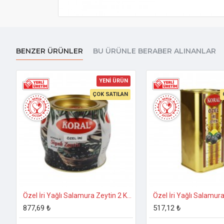
BENZER ÜRÜNLER
BU ÜRÜNLE BERABER ALINANLAR
YENİ ÜRÜN
ÇOK SATILAN
Özel İri Yağlı Salamura Zeytin 2 Kg. 231-260 Kalibre
877,69 ₺
517,12 ₺