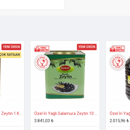
YENİ ÜRÜN
YENİ ÜRÜN
ÇOK SATILAN
Özel İri Yağlı Salamura Zeytin 1 Kg. 231-260 Kalibre
Özel İri Yağlı Salamura Zeytin 10 Kg. 231-260 Kalibre
3.841,03 ₺
2.015,96 ₺