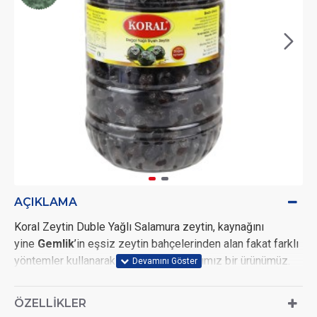
AÇIKLAMA
Koral Zeytin Duble Yağlı Salamura zeytin, kaynağını
yine
Gemlik
’in eşsiz zeytin bahçelerinden alan fakat farklı
yöntemler kullanarak sofranıza taşıdığımız bir ürünümüz.
Zeytinlerimizi geleneksel yöntemlere toplayarak zeytin
ÖZELLIKLER
havuzlarına alıyoruz. Burada sadece kaya tuzu içeren su