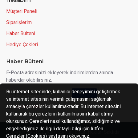
Hesabım
Müşteri Paneli
Siparişlerim
Haber Bülteni
Hediye Çekleri
Haber Bülteni
E-Posta adresinizi ekleyerek indirimlerden anında
haberdar olabilirsiniz.
Bu internet sitesinde, kullanıcı deneyimini geliştirmek
Abone OL
ve internet sitesinin verimli çalışmasını sağlamak
amacıyla çerezler kullanılmaktadır. Bu internet sitesini
Gizlilik Politikası
'ni okudum ve kabul ediyorum.
kullanarak bu çerezlerin kullanılmasını kabul etmiş
olursunuz. Çerezleri nasıl kullandığımız, sildiğimiz ve
engellediğimiz ile ilgili detaylı bilgi için lütfen
Copyright © 2022, Koral Zeytin, Bütün Hakları Saklıdır.
Çerezler (Cookies) sayfasını okuyunuz.