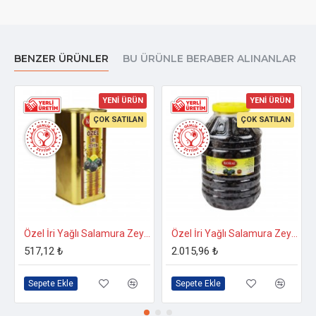
BENZER ÜRÜNLER
BU ÜRÜNLE BERABER ALINANLAR
YENİ ÜRÜN
YENİ ÜRÜN
ÇOK SATILAN
ÇOK SATILAN
Özel İri Yağlı Salamura Zeytin 1 Kg. 231-260 Kalibre
Özel İri Yağlı Salamura Zeytin 5 Kg. 231-260 Kalibre
517,12 ₺
2.015,96 ₺
Sepete Ekle
Sepete Ekle