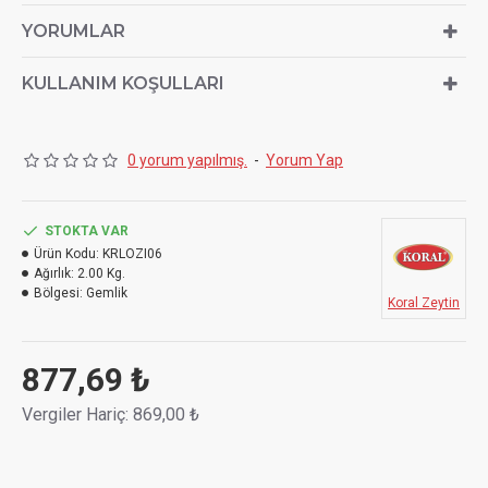
içerisinde olgunlaşmasını bekleyerek, tüm aromanın ortaya
YORUMLAR
çıkmasını sağlıyoruz.
Zeytini daha tuzlu ve etli tercih eden siz zeytin severlere
KULLANIM KOŞULLARI
bu ürünümüzü kesinlikle tavsiye ediyoruz.
0 yorum yapılmış.
-
Yorum Yap
STOKTA VAR
Ürün Kodu:
KRLOZI06
Ağırlık:
2.00 Kg.
Bölgesi:
Gemlik
Koral Zeytin
877,69 ₺
Vergiler Hariç: 869,00 ₺