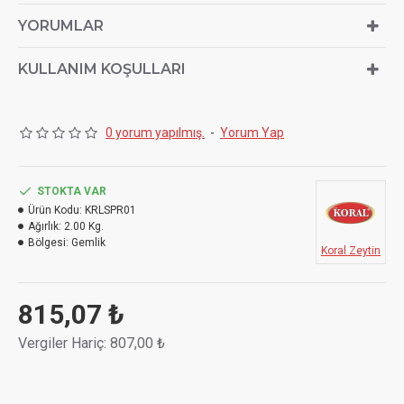
içerisinde olgunlaşmasını bekleyerek, tüm aromanın ortaya
YORUMLAR
çıkmasını sağlıyoruz.
Zeytini daha tuzlu ve etli tercih eden siz zeytin severlere
KULLANIM KOŞULLARI
bu ürünümüzü kesinlikle tavsiye ediyoruz.
0 yorum yapılmış.
-
Yorum Yap
STOKTA VAR
Ürün Kodu:
KRLSPR01
Ağırlık:
2.00 Kg.
Bölgesi:
Gemlik
Koral Zeytin
815,07 ₺
Vergiler Hariç: 807,00 ₺