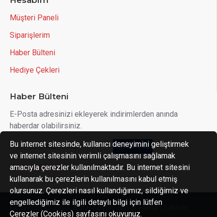
Hesabım
Müşteri Paneli
Siparişlerim
Haber Bülteni
Hediye Çekleri
Haber Bülteni
E-Posta adresinizi ekleyerek indirimlerden anında
haberdar olabilirsiniz.
Bu internet sitesinde, kullanıcı deneyimini geliştirmek
Abone OL
ve internet sitesinin verimli çalışmasını sağlamak
amacıyla çerezler kullanılmaktadır. Bu internet sitesini
Gizlilik Politikası
'ni okudum ve kabul ediyorum.
kullanarak bu çerezlerin kullanılmasını kabul etmiş
olursunuz. Çerezleri nasıl kullandığımız, sildiğimiz ve
engellediğimiz ile ilgili detaylı bilgi için lütfen
Copyright © 2022, Koral Zeytin, Bütün Hakları Saklıdır.
Çerezler (Cookies) sayfasını okuyunuz.