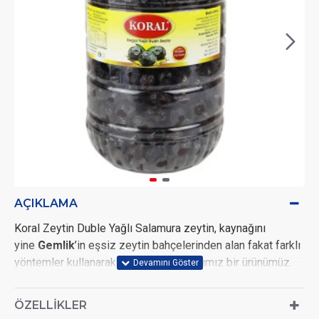
AÇIKLAMA
Koral Zeytin Duble Yağlı Salamura zeytin, kaynağını
yine
Gemlik
’in eşsiz zeytin bahçelerinden alan fakat farklı
yöntemler kullanarak sofranıza taşıdığımız bir ürünümüz.
Zeytinlerimizi geleneksel yöntemlere toplayarak zeytin
ÖZELLIKLER
havuzlarına alıyoruz. Burada sadece kaya tuzu içeren su