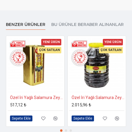
BENZER ÜRÜNLER
BU ÜRÜNLE BERABER ALINANLAR
YENİ ÜRÜN
YENİ ÜRÜN
ÇOK SATILAN
ÇOK SATILAN
Özel İri Yağlı Salamura Zeytin 1 Kg. 231-260 Kalibre
Özel İri Yağlı Salamura Zeytin 5 Kg. 231-260 Kalibre
517,12 ₺
2.015,96 ₺
Sepete Ekle
Sepete Ekle