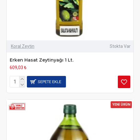
Koral Zeytin
Stokta Var
Erken Hasat Zeytinyağı 1 Lt.
609,03 ₺
SEPETE EKLE
YENİ ÜRÜN