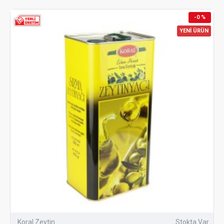
-0 %
YENİ ÜRÜN
Koral Zeytin
Stokta Var