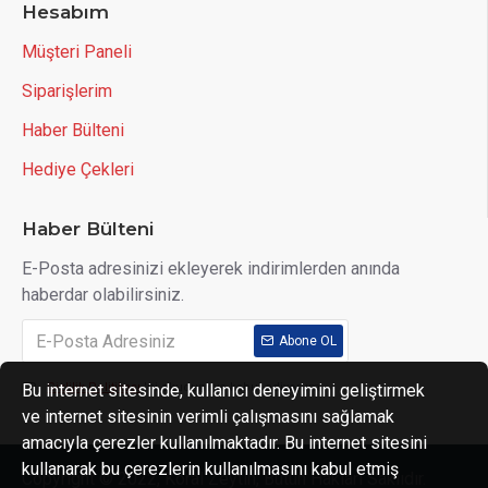
Hesabım
Müşteri Paneli
Siparişlerim
Haber Bülteni
Hediye Çekleri
Haber Bülteni
E-Posta adresinizi ekleyerek indirimlerden anında
haberdar olabilirsiniz.
Abone OL
Bu internet sitesinde, kullanıcı deneyimini geliştirmek
Gizlilik Politikası
'ni okudum ve kabul ediyorum.
ve internet sitesinin verimli çalışmasını sağlamak
amacıyla çerezler kullanılmaktadır. Bu internet sitesini
kullanarak bu çerezlerin kullanılmasını kabul etmiş
Copyright © 2022, Koral Zeytin, Bütün Hakları Saklıdır.