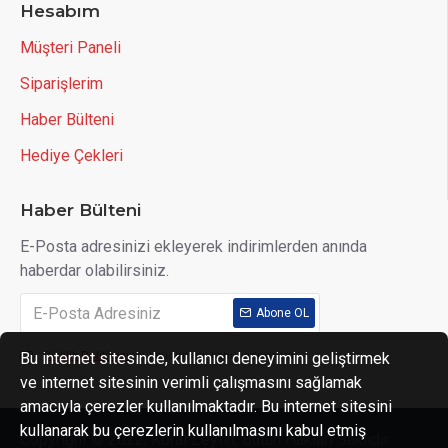
Hesabım
Müşteri Paneli
Siparişlerim
Haber Bülteni
Hediye Çekleri
Haber Bülteni
E-Posta adresinizi ekleyerek indirimlerden anında
haberdar olabilirsiniz.
Abone OL
Bu internet sitesinde, kullanıcı deneyimini geliştirmek
Gizlilik Politikası
'ni okudum ve kabul ediyorum.
ve internet sitesinin verimli çalışmasını sağlamak
amacıyla çerezler kullanılmaktadır. Bu internet sitesini
kullanarak bu çerezlerin kullanılmasını kabul etmiş
Copyright © 2022, Koral Zeytin, Bütün Hakları Saklıdır.