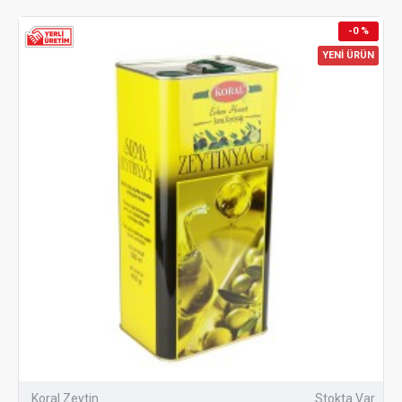
-0 %
YENİ ÜRÜN
Koral Zeytin
Stokta Var