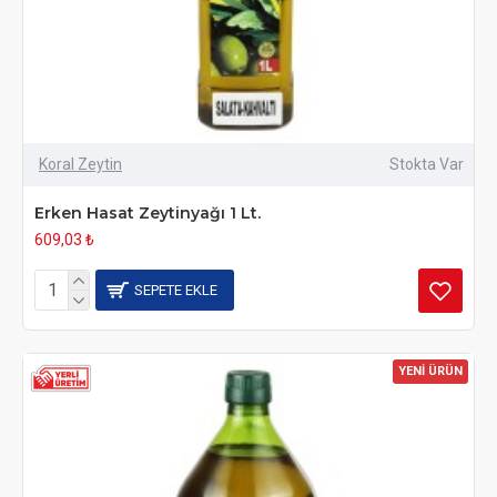
Koral Zeytin
Stokta Var
Erken Hasat Zeytinyağı 1 Lt.
609,03 ₺
SEPETE EKLE
YENİ ÜRÜN