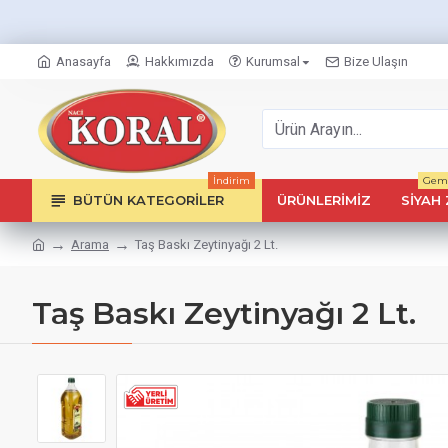
Anasayfa
Hakkımızda
Kurumsal
Bize Ulaşın
İndirim
Geml
BÜTÜN KATEGORILER
ÜRÜNLERIMIZ
SIYAH 
Arama
Taş Baskı Zeytinyağı 2 Lt.
Taş Baskı Zeytinyağı 2 Lt.