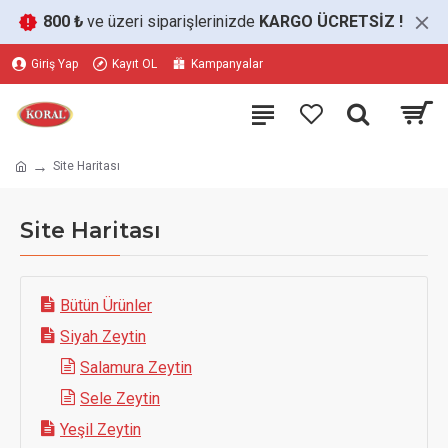
800 ₺
ve üzeri siparişlerinizde
KARGO ÜCRETSİZ
!
Giriş Yap
Kayıt OL
Kampanyalar
Site Haritası
Site Haritası
Bütün Ürünler
Siyah Zeytin
Salamura Zeytin
Sele Zeytin
Yeşil Zeytin