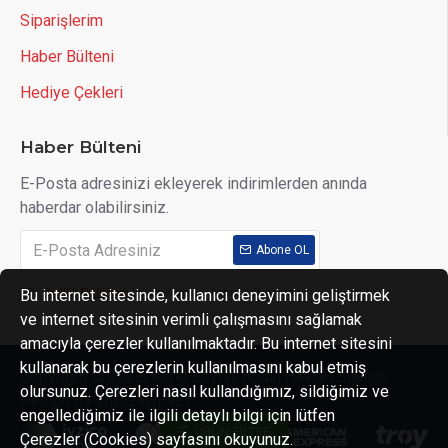
Siparişlerim
Haber Bülteni
Hediye Çekleri
Haber Bülteni
E-Posta adresinizi ekleyerek indirimlerden anında
haberdar olabilirsiniz.
Abone OL
Bu internet sitesinde, kullanıcı deneyimini geliştirmek
Gizlilik Politikası
'ni okudum ve kabul ediyorum.
ve internet sitesinin verimli çalışmasını sağlamak
amacıyla çerezler kullanılmaktadır. Bu internet sitesini
kullanarak bu çerezlerin kullanılmasını kabul etmiş
Copyright © 2022, Koral Zeytin, Bütün Hakları Saklıdır.
olursunuz. Çerezleri nasıl kullandığımız, sildiğimiz ve
Design By 3nDizayn.NET
engellediğimiz ile ilgili detaylı bilgi için lütfen
ÜRÜN FILTRE
Çerezler (Cookies) sayfasını okuyunuz.