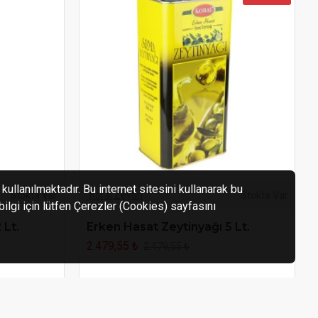
kullanılmaktadır. Bu internet sitesini kullanarak bu
Stokta Var
Koral Zeytin
Stokta Var
 bilgi için lütfen Çerezler (Cookies) sayfasını
 Lt.
Erken Hasat Zeytinyağı 5 Lt.
2.479,55 ₺
2.479,55 ₺
SEPETE EKLE