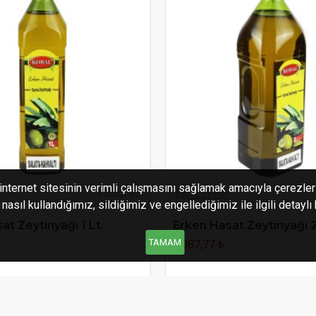
internet sitesinin verimli çalışmasını sağlamak amacıyla çerezler 
Stokta Var
Koral Zeytin
asıl kullandığımız, sildiğimiz ve engellediğimiz ile ilgili detaylı
at Zeytinyağı 1 Lt.
Erken Hasat Zeytinyağı 2
TAMAM
1.087,77 ₺
SEPETE EKLE
SEPETE EKLE