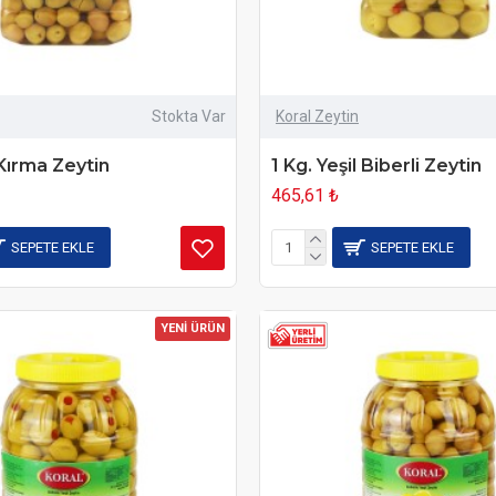
Stokta Var
Koral Zeytin
 Kırma Zeytin
1 Kg. Yeşil Biberli Zeytin
465,61 ₺
SEPETE EKLE
SEPETE EKLE
YENİ ÜRÜN