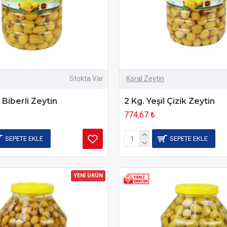
Stokta Var
Koral Zeytin
l Biberli Zeytin
2 Kg. Yeşil Çizik Zeytin
774,67 ₺
SEPETE EKLE
SEPETE EKLE
YENİ ÜRÜN