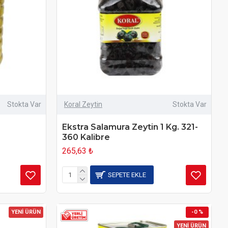
Stokta Var
Koral Zeytin
Stokta Var
Ekstra Salamura Zeytin 1 Kg. 321-
360 Kalibre
265,63 ₺
SEPETE EKLE
YENİ ÜRÜN
-0 %
YENİ ÜRÜN