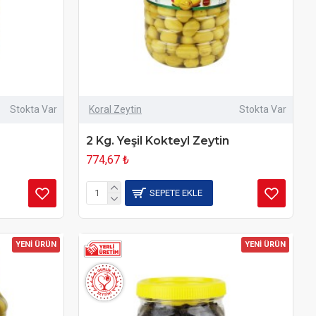
Stokta Var
Koral Zeytin
Stokta Var
2 Kg. Yeşil Kokteyl Zeytin
774,67 ₺
SEPETE EKLE
YENİ ÜRÜN
YENİ ÜRÜN