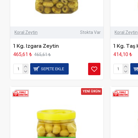
Koral Zeytin
Stokta Var
Koral Zeytin
1 Kg. Izgara Zeytin
1 Kg. Taş
465,61 ₺
414,10 ₺
465,61 ₺
SEPETE EKLE
YENİ ÜRÜN