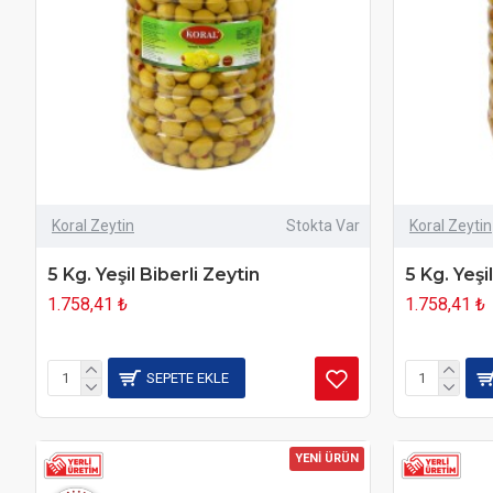
Koral Zeytin
Stokta Var
Koral Zeytin
5 Kg. Yeşil Biberli Zeytin
5 Kg. Yeşi
1.758,41 ₺
1.758,41 ₺
SEPETE EKLE
YENİ ÜRÜN