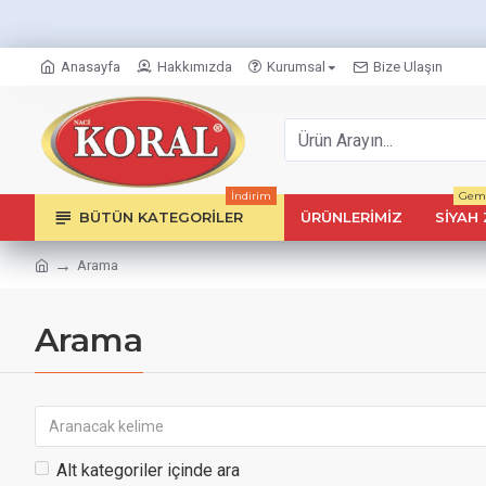
Anasayfa
Hakkımızda
Kurumsal
Bize Ulaşın
İndirim
Geml
BÜTÜN KATEGORILER
ÜRÜNLERIMIZ
SIYAH 
Arama
Arama
Alt kategoriler içinde ara