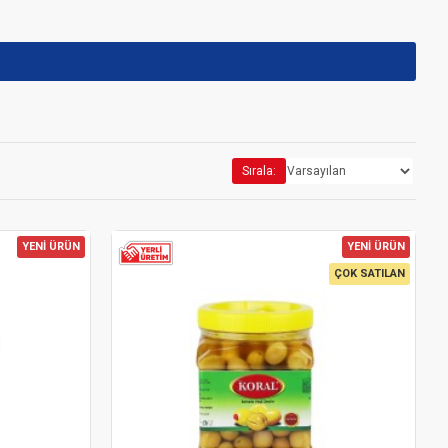
Sırala:
YENİ ÜRÜN
YENİ ÜRÜN
ÇOK SATILAN