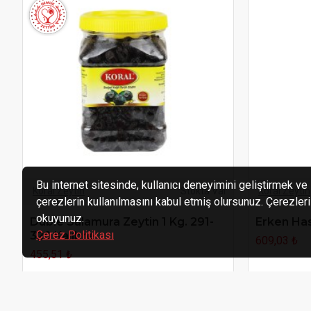
Bu internet sitesinde, kullanıcı deneyimini geliştirmek ve 
Koral Zeytin
Stokta Var
Koral Zeytin
çerezlerin kullanılmasını kabul etmiş olursunuz. Çerezleri n
okuyunuz.
Duble Salamura Zeytin 1 Kg. 291-
Erken Has
Çerez Politikası
320 Kalibre
609,03 ₺
455,51 ₺
SEPETE EKLE