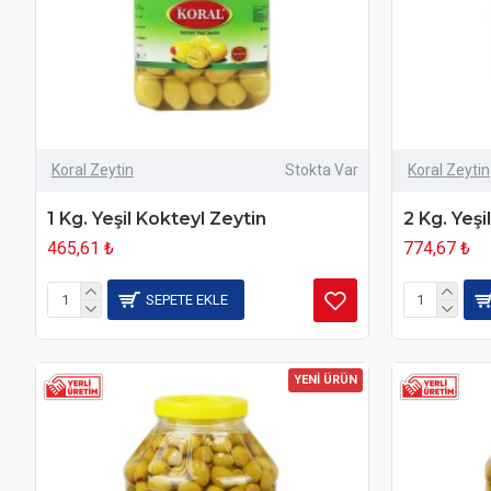
Koral Zeytin
Stokta Var
Koral Zeytin
1 Kg. Yeşil Kokteyl Zeytin
2 Kg. Yeşi
465,61 ₺
774,67 ₺
SEPETE EKLE
YENİ ÜRÜN