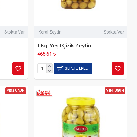
Stokta Var
Koral Zeytin
Stokta Var
1 Kg. Yeşil Çizik Zeytin
465,61 ₺
SEPETE EKLE
YENİ ÜRÜN
YENİ ÜRÜN