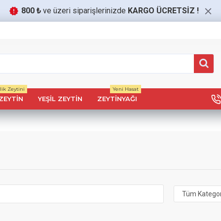
800 ₺
ve üzeri siparişlerinizde
KARGO ÜCRETSİZ
!
ik Zeytini
Yeni Hasat
ZEYTIN
YEŞIL ZEYTIN
ZEYTINYAĞI