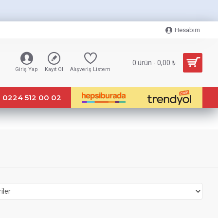
Hesabım
0 ürün - 0,00 ₺
Giriş Yap
Kayıt Ol
Alışveriş Listem
0224 512 00 02