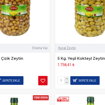
Stokta Var
Koral Zeytin
l Çizik Zeytin
5 Kg. Yeşil Kokteyl Zeytin
1.758,41 ₺
SEPETE EKLE
SEPETE EKLE
YENİ ÜRÜN