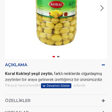
AÇIKLAMA
Koral Kokteyl yeşil zeytin
, farklı renklerde olgunlaşmış
zeytinleri bir araya getirerek ürettiğimiz bir ürünümüzdür.
Yıkayıp temizlendikten sonra fermente ederek
tatlandırdığımız zeytinlerimizi, kokteyl yeşil zeytin olarak
siz değerli tüketicilerin beğenisine sunuyoruz.
ÖZELLIKLER
Kokteyl yeşil zeytini, kahvaltılar dışında çeşitli