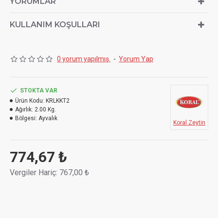
YORUMLAR
aperatiflerde ve mezelerde, içecek yanında kullanarak da
servis çeşitliliği sağlayabilir ve konuklarınızın farklı
KULLANIM KOŞULLARI
gastronomik deneyimler yaşamasına yardımcı
olabilirsiniz.
0 yorum yapılmış.
-
Yorum Yap
STOKTA VAR
Ürün Kodu:
KRLKKT2
Ağırlık:
2.00 Kg.
Bölgesi:
Ayvalık
Koral Zeytin
774,67 ₺
Vergiler Hariç: 767,00 ₺