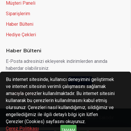
Müşteri Paneli
Siparişlerim
Haber Bülteni
Hediye Çekleri
Haber Bülteni
E-Posta adresinizi ekleyerek indirimlerden anında
haberdar olabilirsiniz.
Bu internet sitesinde, kullanıcı deneyimini geliştirmek
Abone OL
ve internet sitesinin verimli çalışmasını sağlamak
amacıyla çerezler kullanılmaktadır. Bu internet sitesini
Gizlilik Politikası
'ni okudum ve kabul ediyorum.
kullanarak bu çerezlerin kullanılmasını kabul etmiş
olursunuz. Çerezleri nasıl kullandığımız, sildiğimiz ve
engellediğimiz ile ilgili detaylı bilgi için lütfen
Copyright © 2022, Koral Zeytin, Bütün Hakları Saklıdır.
Çerezler (Cookies) sayfasını okuyunuz.
Design By 3nDizayn.NET
Çerez Politikası
TAMAM