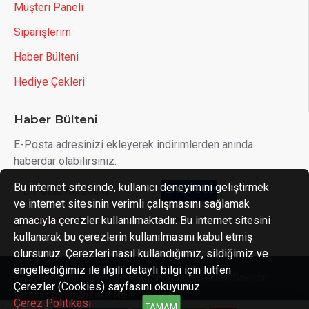
Müşteri Paneli
Siparişlerim
Haber Bülteni
Hediye Çekleri
Haber Bülteni
E-Posta adresinizi ekleyerek indirimlerden anında
haberdar olabilirsiniz.
Bu internet sitesinde, kullanıcı deneyimini geliştirmek
Abone OL
ve internet sitesinin verimli çalışmasını sağlamak
amacıyla çerezler kullanılmaktadır. Bu internet sitesini
Gizlilik Politikası
'ni okudum ve kabul ediyorum.
kullanarak bu çerezlerin kullanılmasını kabul etmiş
olursunuz. Çerezleri nasıl kullandığımız, sildiğimiz ve
engellediğimiz ile ilgili detaylı bilgi için lütfen
Copyright © 2022, Koral Zeytin, Bütün Hakları Saklıdır.
Çerezler (Cookies) sayfasını okuyunuz.
Design By 3nDizayn.NET
Çerez Politikası
TAMAM