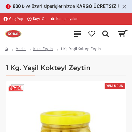
800 ₺
ve üzeri siparişlerinizde
KARGO ÜCRETSİZ
!
Giriş Yap
Kayıt OL
Kampanyalar
Marka
Koral Zeytin
1 Kg. Yeşil Kokteyl Zeytin
1 Kg. Yeşil Kokteyl Zeytin
YENİ ÜRÜN