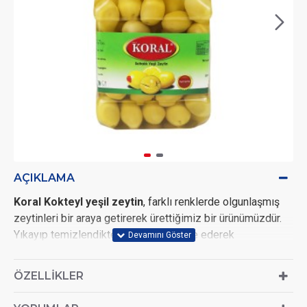
AÇIKLAMA
Koral Kokteyl yeşil zeytin
, farklı renklerde olgunlaşmış
zeytinleri bir araya getirerek ürettiğimiz bir ürünümüzdür.
Yıkayıp temizlendikten sonra fermente ederek
tatlandırdığımız zeytinlerimizi, kokteyl yeşil zeytin olarak
siz değerli tüketicilerin beğenisine sunuyoruz.
ÖZELLIKLER
Kokteyl yeşil zeytini, kahvaltılar dışında çeşitli