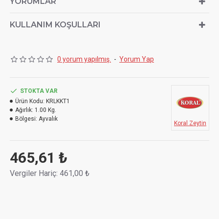
YORUMLAR
aperatiflerde ve mezelerde, içecek yanında kullanarak da
servis çeşitliliği sağlayabilir ve konuklarınızın farklı
KULLANIM KOŞULLARI
gastronomik deneyimler yaşamasına yardımcı olabilirsiniz.
0 yorum yapılmış.
-
Yorum Yap
STOKTA VAR
Ürün Kodu:
KRLKKT1
Ağırlık:
1.00 Kg.
Bölgesi:
Ayvalık
Koral Zeytin
465,61 ₺
Vergiler Hariç: 461,00 ₺