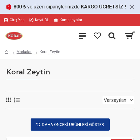
800 ₺
ve üzeri siparişlerinizde
KARGO ÜCRETSİZ
!
Giriş Yap
Kayıt OL
Kampanyalar
Markalar
Koral Zeytin
Koral Zeytin
DAHA ÖNCEKI ÜRÜNLERI GÖSTER