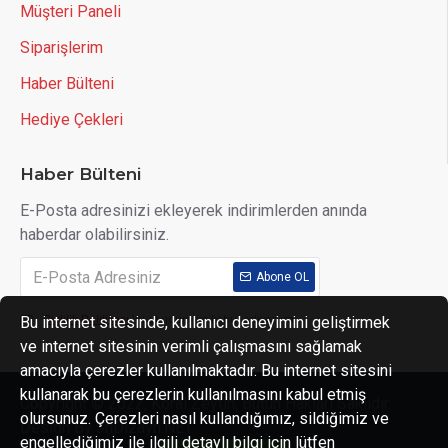
Müşteri Paneli
Siparişlerim
Haber Bülteni
Hediye Çekleri
Haber Bülteni
E-Posta adresinizi ekleyerek indirimlerden anında
haberdar olabilirsiniz.
Abone OL
Bu internet sitesinde, kullanıcı deneyimini geliştirmek
Gizlilik Politikası
'ni okudum ve kabul ediyorum.
ve internet sitesinin verimli çalışmasını sağlamak
amacıyla çerezler kullanılmaktadır. Bu internet sitesini
kullanarak bu çerezlerin kullanılmasını kabul etmiş
Copyright © 2022, Koral Zeytin, Bütün Hakları Saklıdır.
olursunuz. Çerezleri nasıl kullandığımız, sildiğimiz ve
Design By 3nDizayn.NET
engellediğimiz ile ilgili detaylı bilgi için lütfen