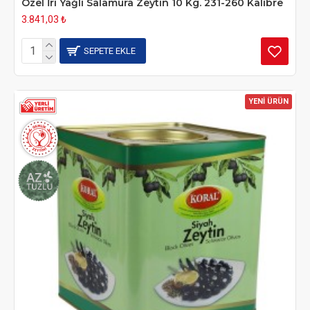
Özel İri Yağlı Salamura Zeytin 10 Kg. 231-260 Kalibre
3.841,03 ₺
SEPETE EKLE
YENİ ÜRÜN