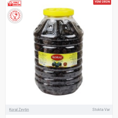
YENİ ÜRÜN
Koral Zeytin
Stokta Var