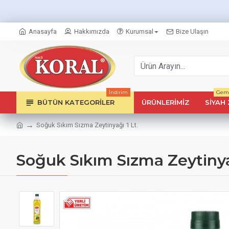
Anasayfa
Hakkımızda
Kurumsal
Bize Ulaşın
İndirim
Geml
BÜTÜN KATEGORILER
ÜRÜNLERIMIZ
SIYAH 
Soğuk Sıkım Sızma Zeytinyağı 1 Lt.
Soğuk Sıkım Sızma Zeytinyağ