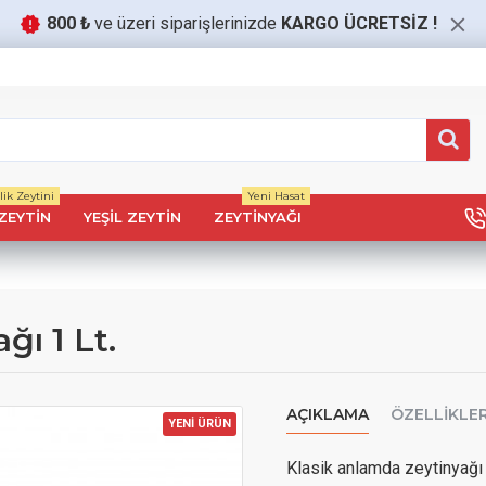
800 ₺
ve üzeri siparişlerinizde
KARGO ÜCRETSİZ
!
ik Zeytini
Yeni Hasat
ZEYTIN
YEŞIL ZEYTIN
ZEYTINYAĞI
ı 1 Lt.
AÇIKLAMA
ÖZELLIKLE
YENİ ÜRÜN
Klasik anlamda zeytinyağı 