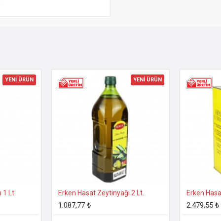
YENİ ÜRÜN
YENİ ÜRÜN
 1 Lt.
Erken Hasat Zeytinyağı 2 Lt.
Erken Hasat
1.087,77 ₺
2.479,55 ₺