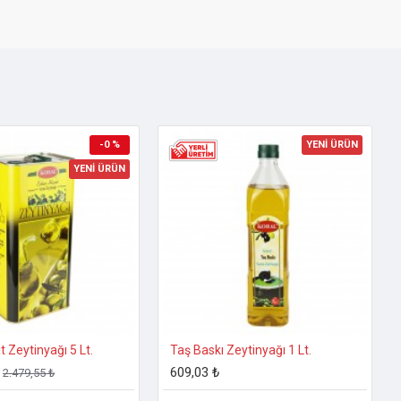
-0 %
YENİ ÜRÜN
YENİ ÜRÜN
 Zeytinyağı 5 Lt.
Taş Baskı Zeytinyağı 1 Lt.
609,03 ₺
2.479,55 ₺