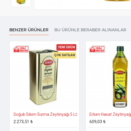
BENZER ÜRÜNLER
BU ÜRÜNLE BERABER ALINANLAR
YENİ ÜRÜN
ÇOK SATILAN
Soğuk Sıkım Sızma Zeytinyağı 5 Lt.
Erken Hasat Zeytinyağı
2.273,51 ₺
609,03 ₺