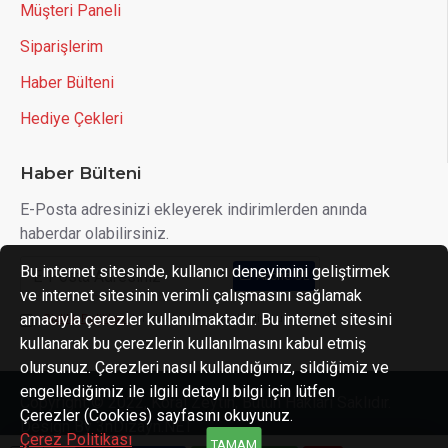
Müşteri Paneli
Siparişlerim
Haber Bülteni
Hediye Çekleri
Haber Bülteni
E-Posta adresinizi ekleyerek indirimlerden anında
haberdar olabilirsiniz.
Bu internet sitesinde, kullanıcı deneyimini geliştirmek
Abone OL
ve internet sitesinin verimli çalışmasını sağlamak
amacıyla çerezler kullanılmaktadır. Bu internet sitesini
Gizlilik Politikası
'ni okudum ve kabul ediyorum.
kullanarak bu çerezlerin kullanılmasını kabul etmiş
olursunuz. Çerezleri nasıl kullandığımız, sildiğimiz ve
engellediğimiz ile ilgili detaylı bilgi için lütfen
Copyright © 2022, Koral Zeytin, Bütün Hakları Saklıdır.
Çerezler (Cookies) sayfasını okuyunuz.
Design By 3nDizayn.NET
Çerez Politikası
TAMAM