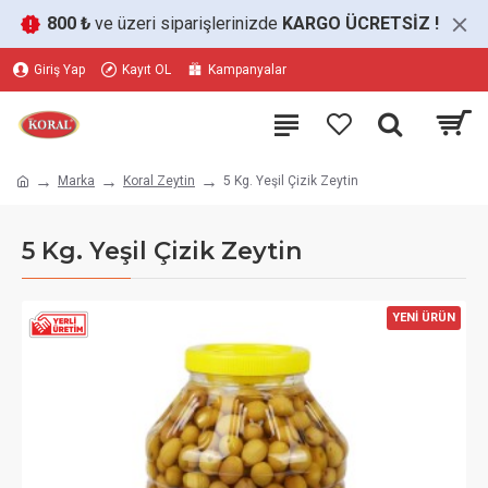
800 ₺
ve üzeri siparişlerinizde
KARGO ÜCRETSİZ
!
Giriş Yap
Kayıt OL
Kampanyalar
Marka
Koral Zeytin
5 Kg. Yeşil Çizik Zeytin
5 Kg. Yeşil Çizik Zeytin
YENİ ÜRÜN