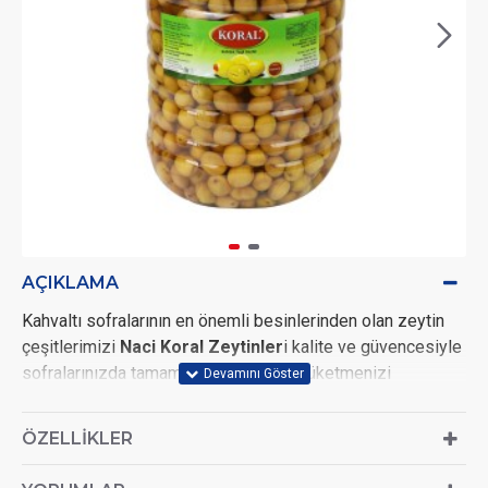
AÇIKLAMA
Kahvaltı sofralarının en önemli besinlerinden olan zeytin
çeşitlerimizi
Naci Koral Zeytinler
i kalite ve güvencesiyle
sofralarınızda tamamen doğal olarak tüketmenizi
sağlıyoruz. Zeytinlerimiz hasattan sonra hala koruduğumuz
geleneksel bıçakla çizme yöntemi ile çiziyoruz.
ÖZELLIKLER
Sonrasında ise gıdaya uygun bidonlarda içme suyu ve kaya