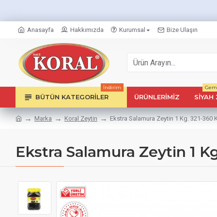
Anasayfa
Hakkımızda
Kurumsal
Bize Ulaşın
İndirim
Geml
BÜTÜN KATEGORILER
ÜRÜNLERIMIZ
SIYAH 
Marka
Koral Zeytin
Ekstra Salamura Zeytin 1 Kg. 321-360 K
Ekstra Salamura Zeytin 1 Kg