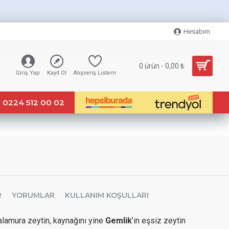
Hesabım
0 ürün - 0,00 ₺
Giriş Yap
Kayıt Ol
Alışveriş Listem
0224 512 00 02
R
YORUMLAR
KULLANIM KOŞULLARI
alamura zeytin, kaynağını yine
Gemlik
’in eşsiz zeytin