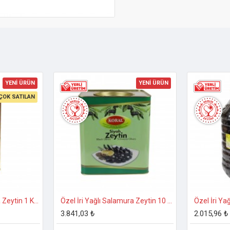
YENİ ÜRÜN
YENİ ÜRÜN
ÇOK SATILAN
Özel İri Yağlı Salamura Zeytin 1 Kg. 231-260 Kalibre
Özel İri Yağlı Salamura Zeytin 10 Kg. 231-260 Kalibre
3.841,03 ₺
2.015,96 ₺