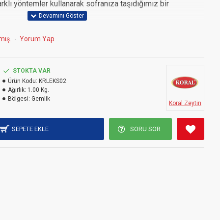
rklı yöntemler kullanarak sofranıza taşıdığımız bir
yöntemlere toplayarak zeytin havuzlarına alıyoruz. Burada
mış.
-
Yorum Yap
u içerisinde olgunlaşmasını bekleyerek, tüm aromanın ortaya
STOKTA VAR
 tercih eden siz zeytin severlere bu ürünümüzü kesinlikle
Ürün Kodu:
KRLEKS02
Ağırlık:
1.00 Kg.
Bölgesi:
Gemlik
Koral Zeytin
SEPETE EKLE
SORU SOR