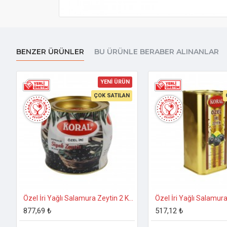
BENZER ÜRÜNLER
BU ÜRÜNLE BERABER ALINANLAR
YENİ ÜRÜN
ÇOK SATILAN
Özel İri Yağlı Salamura Zeytin 2 Kg. 231-260 Kalibre
877,69 ₺
517,12 ₺