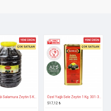
YENİ ÜRÜN
YENİ ÜRÜN
ÇOK SATILAN
ÇOK SATILAN
Özel İri Yağlı Salamura Zeytin 5 Kg. 231-260 Kalibre
Özel Yağlı Sele Zeytin 1 Kg. 301-330 Kalibre
517,12 ₺