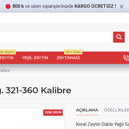
800 ₺
ve üzeri siparişlerinizde
KARGO ÜCRETSİZ
!
ik Zeytini
Yeni Hasat
ZEYTIN
YEŞIL ZEYTIN
ZEYTINYAĞI
alibre
. 321-360 Kalibre
AÇIKLAMA
ÖZELLIKLE
YENİ ÜRÜN
Koral Zeytin Duble Yağlı S