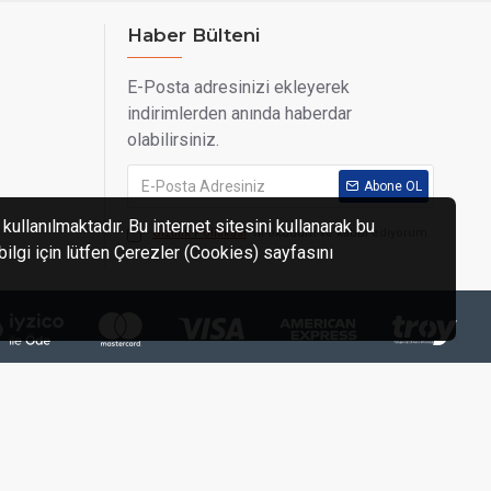
Haber Bülteni
E-Posta adresinizi ekleyerek
indirimlerden anında haberdar
olabilirsiniz.
Abone OL
kullanılmaktadır. Bu internet sitesini kullanarak bu
Gizlilik Politikası
'ni okudum ve kabul ediyorum.
 bilgi için lütfen Çerezler (Cookies) sayfasını