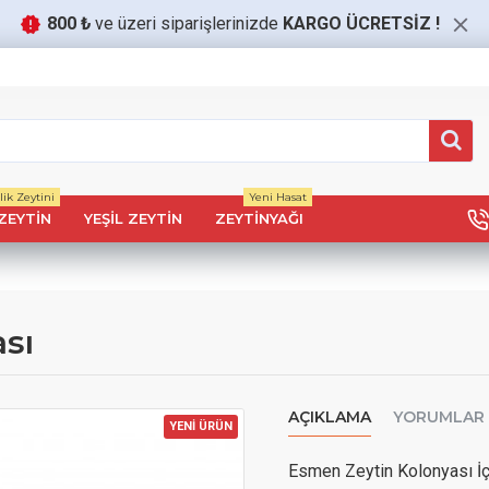
800 ₺
ve üzeri siparişlerinizde
KARGO ÜCRETSİZ
!
ik Zeytini
Yeni Hasat
ZEYTIN
YEŞIL ZEYTIN
ZEYTINYAĞI
ası
AÇIKLAMA
YORUMLAR
YENİ ÜRÜN
Esmen Zeytin Kolonyası İç