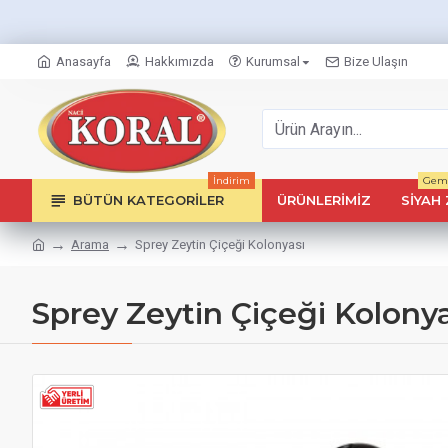
Anasayfa
Hakkımızda
Kurumsal
Bize Ulaşın
İndirim
Geml
BÜTÜN KATEGORILER
ÜRÜNLERIMIZ
SIYAH 
Arama
Sprey Zeytin Çiçeği Kolonyası
Sprey Zeytin Çiçeği Kolony