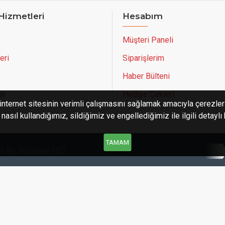
Hizmetleri
Hesabım
Müşteri Paneli
eri
Siparişlerim
Haber Bülteni
sı
Hediye Çekleri
internet sitesinin verimli çalışmasını sağlamak amacıyla çerezler 
asıl kullandığımız, sildiğimiz ve engellediğimiz ile ilgili detaylı
TAMAM
ign By 3nDizayn.NET