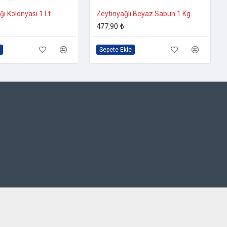
ği Kolonyası 1 Lt.
Zeytinyağlı Beyaz Sabun 1 Kg.
477,90 ₺
Sepete Ekle