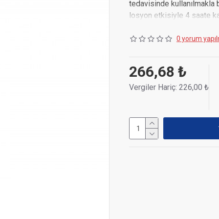
tedavisinde kullanılmakla bi
losyon etkisiyle 4 saate ka
0 yorum yapıl
266,68 ₺
Vergiler Hariç: 226,00 ₺