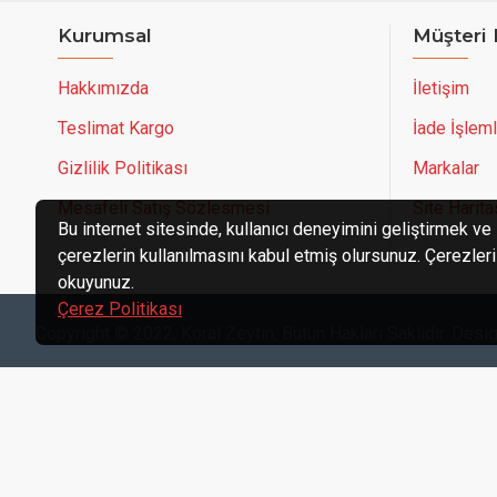
Kurumsal
Müşteri 
Hakkımızda
İletişim
Teslimat Kargo
İade İşleml
Gizlilik Politikası
Markalar
Mesafeli Satış Sözlesmesi
Site Harita
Bu internet sitesinde, kullanıcı deneyimini geliştirmek ve 
çerezlerin kullanılmasını kabul etmiş olursunuz. Çerezleri n
okuyunuz.
Çerez Politikası
Copyright © 2022, Koral Zeytin, Bütün Hakları Saklıdır. Des