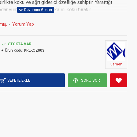
rlikte koku ve ağrı giderici özelliğe sahiptir. Yarattığı
dar yumuşaklık sağlar ve kalıcı koku bırakır.
mış.
-
Yorum Yap
STOKTA VAR
Ürün Kodu:
KRLKOZ003
Esmen
SEPETE EKLE
SORU SOR