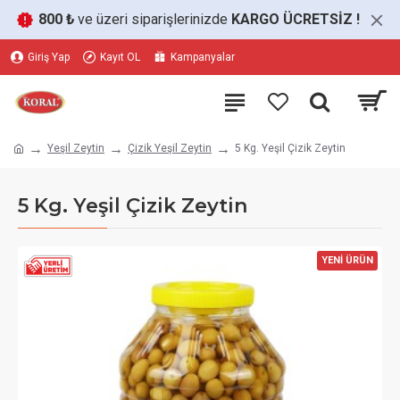
800 ₺
ve üzeri siparişlerinizde
KARGO ÜCRETSİZ
!
Giriş Yap
Kayıt OL
Kampanyalar
Yeşil Zeytin
Çizik Yeşil Zeytin
5 Kg. Yeşil Çizik Zeytin
5 Kg. Yeşil Çizik Zeytin
YENİ ÜRÜN