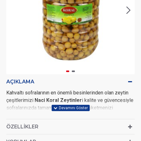
AÇIKLAMA
Kahvaltı sofralarının en önemli besinlerinden olan zeytin
çeşitlerimizi
Naci Koral Zeytinler
i kalite ve güvencesiyle
sofralarınızda tamamen doğal olarak tüketmenizi
sağlıyoruz. Zeytinlerimiz hasattan sonra hala koruduğumuz
geleneksel bıçakla çizme yöntemi ile çiziyoruz.
ÖZELLIKLER
Sonrasında ise gıdaya uygun bidonlarda içme suyu ve kaya