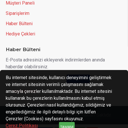
Müşteri Paneli
Siparişlerim
Haber Bülteni
Hediye Çekleri
Haber Bülteni
E-Posta adresinizi ekleyerek indirimlerden anında
haberdar olabilirsiniz.
Bu internet sitesinde, kullanıcı deneyimini geliştirmek
Abone OL
ve internet sitesinin verimli çalışmasını sağlamak
amacıyla çerezler kullanılmaktadır. Bu internet sitesini
Gizlilik Politikası
'ni okudum ve kabul ediyorum.
kullanarak bu çerezlerin kullanılmasını kabul etmiş
olursunuz. Çerezleri nasıl kullandığımız, sildiğimiz ve
engellediğimiz ile ilgili detaylı bilgi için lütfen
Copyright © 2022, Koral Zeytin, Bütün Hakları Saklıdır.
Çerezler (Cookies) sayfasını okuyunuz.
Design By 3nDizayn.NET
Çerez Politikası
TAMAM