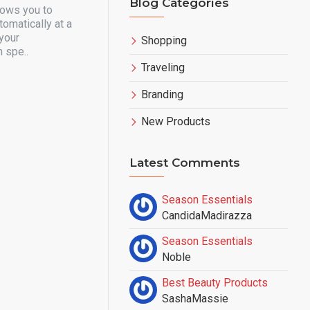
Blog Categories
lows you to
tomatically at a
 your
Shopping
 spe..
Traveling
Branding
New Products
Latest Comments
Season Essentials
CandidaMadirazza
Season Essentials
Noble
Best Beauty Products
SashaMassie