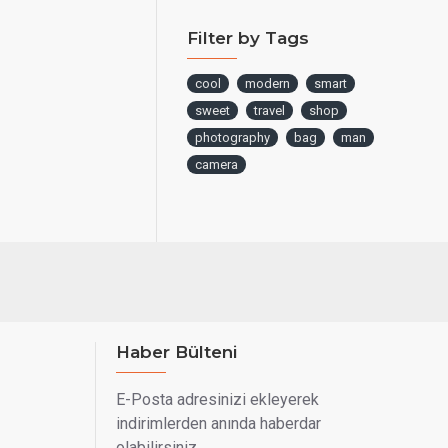
Filter by Tags
cool
modern
smart
sweet
travel
shop
photography
bag
man
camera
Haber Bülteni
E-Posta adresinizi ekleyerek
indirimlerden anında haberdar
olabilirsiniz.