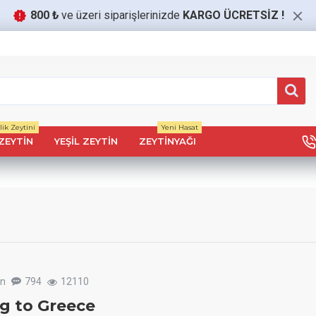
800 ₺
ve üzeri siparişlerinizde
KARGO ÜCRETSİZ
!
ik Zeytini
Yeni Hasat
ZEYTIN
YEŞIL ZEYTIN
ZEYTINYAĞI
un
794
12110
ng to Greece