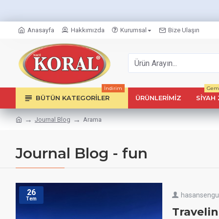
Anasayfa
Hakkımızda
Kurumsal
Bize Ulaşın
İndirim
Geml
BÜTÜN KATEGORILER
ÜRÜNLERIMIZ
SIYAH 
Journal Blog
Arama
Journal Blog - fun
26
hasanseng
Tem
Traveli