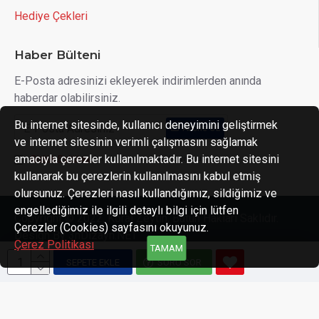
Hediye Çekleri
Haber Bülteni
E-Posta adresinizi ekleyerek indirimlerden anında
haberdar olabilirsiniz.
Bu internet sitesinde, kullanıcı deneyimini geliştirmek
Abone OL
ve internet sitesinin verimli çalışmasını sağlamak
amacıyla çerezler kullanılmaktadır. Bu internet sitesini
Gizlilik Politikası
'ni okudum ve kabul ediyorum.
kullanarak bu çerezlerin kullanılmasını kabul etmiş
olursunuz. Çerezleri nasıl kullandığımız, sildiğimiz ve
engellediğimiz ile ilgili detaylı bilgi için lütfen
Copyright © 2022, Koral Zeytin, Bütün Hakları Saklıdır.
Çerezler (Cookies) sayfasını okuyunuz.
Design By 3nDizayn.NET
Çerez Politikası
TAMAM
SEPETE EKLE
SORU SOR