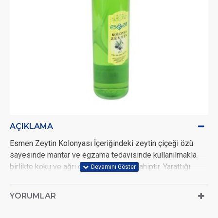
AÇIKLAMA
Esmen Zeytin Kolonyası İçeriğindeki zeytin çiçeği özü
sayesinde mantar ve egzama tedavisinde kullanılmakla
birlikte koku ve ağrı giderici özelliğe sahiptir. Yarattığı
losyon etkisiyle 4 saate kadar yumuşaklık sağlar ve kalıcı
koku bırakır.
YORUMLAR