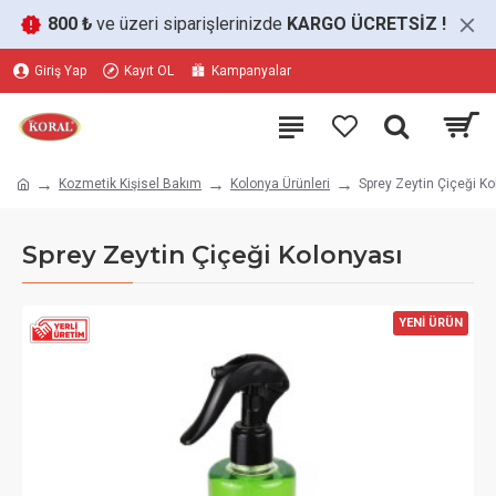
800 ₺
ve üzeri siparişlerinizde
KARGO ÜCRETSİZ
!
Giriş Yap
Kayıt OL
Kampanyalar
Kozmetik Kişisel Bakım
Kolonya Ürünleri
Sprey Zeytin Çiçeği Ko
Sprey Zeytin Çiçeği Kolonyası
YENİ ÜRÜN